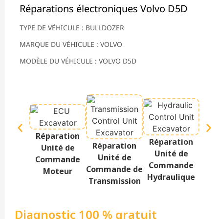
Réparations électroniques Volvo D5D
TYPE DE VÉHICULE : BULLDOZER
MARQUE DU VÉHICULE : VOLVO
MODÈLE DU VÉHICULE : VOLVO D5D
Réparation
Réparation
Rép
Réparation
Unité de
Unité de
Te
Unité de
Commande
Commande
Af
Commande de
Moteur
Hydraulique
Transmission
Diagnostic 100 % gratuit