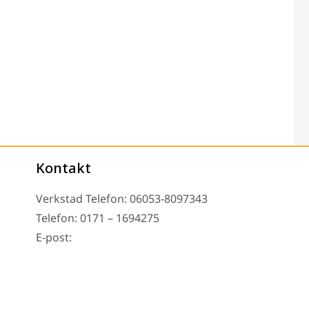
Kontakt
Verkstad Telefon: 06053-8097343
Telefon: 0171 – 1694275
E-post:
info@tachoreparatur24.com
fter överenskommelse