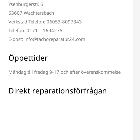
Ysenburgerstr. 6
63607 Wächtersbach
Verkstad Telefon: 06053-8097343
Telefon: 0171 – 1694275
E-post: info@tachoreparatur24.com
av Terminal och
Reparation av Alla
Öppettider
isplay
Elektroniska Komponenter
Måndag till fredag 9-17 och efter överenskommelse
Direkt reparationsförfrågan