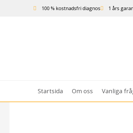
100 % kostnadsfri diagnos
1 års garan
Startsida
Om oss
Vanliga fr