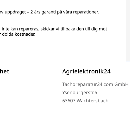
 av uppdraget – 2 års garanti på våra reparationer.
inte kan repareras, skickar vi tillbaka den till dig mot
er dolda kostnader.
het
Agrielektronik24
Tachoreparatur24.com GmbH
Ysenburgerstr.6
63607 Wächtersbach
Måndag till fredag 9-16 och e