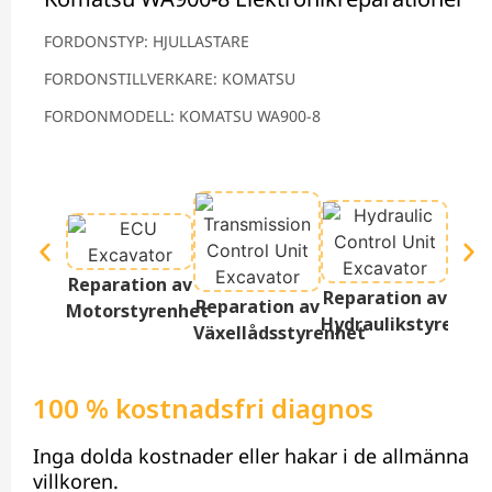
FORDONSTYP: HJULLASTARE
FORDONSTILLVERKARE: KOMATSU
FORDONMODELL: KOMATSU WA900-8
Repa
Reparation av
Reparation av
Ter
Reparation av
Motorstyrenhet
Hydraulikstyrenhe
D
Växellådsstyrenhet
100 % kostnadsfri diagnos
Inga dolda kostnader eller hakar i de allmänna
villkoren.