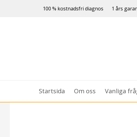
100 % kostnadsfri diagnos
1 års garan
Startsida
Om oss
Vanliga fr