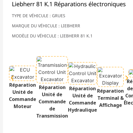
Liebherr 81 K.1 Réparations électroniques
TYPE DE VÉHICULE : GRUES
MARQUE DU VÉHICULE : LIEBHERR
MODÈLE DU VÉHICULE : LIEBHERR 81 K.1
Ré
Réparation
Réparation
Réparation
de
Réparation
Unité de
Unité de
Unité de
Co
Terminal &
Commande
Commande
Commande
Éle
Affichage
Moteur
de
Hydraulique
Transmission