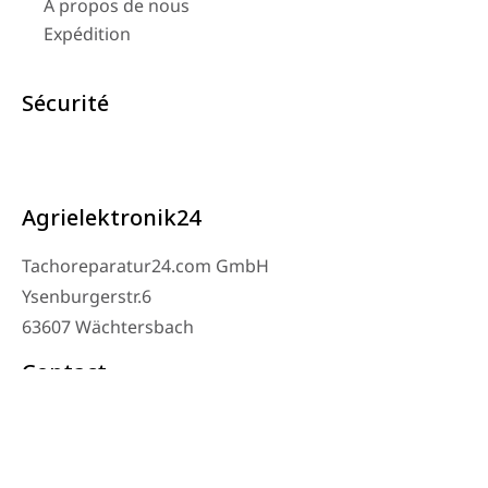
À propos de nous
Expédition
Sécurité
Agrielektronik24
Tachoreparatur24.com GmbH
Ysenburgerstr.6
63607 Wächtersbach
Contact
Téléphone de l’atelier : 06053-8097343
Téléphone : 0171 – 1694275
Email : info@tachoreparatur24.com