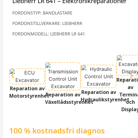
Liebherr LR 641 – Elektronikreparationer
FORDONSTYP: BANDLASTARE
FORDONSTILLVERKARE: LIEBHERR
FORDONMODELL: LIEBHERR LR 641
Reparat
av
Reparation av
Reparation av
Reparation av
Termin
Motorstyrenhet
Hydraulikstyrenhet
Växellådsstyrenhet
och
Displa
100 % kostnadsfri diagnos