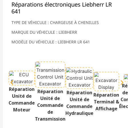
Réparations électroniques Liebherr LR
641
TYPE DE VÉHICULE : CHARGEUSE À CHENILLES
MARQUE DU VÉHICULE : LIEBHERR
MODÈLE DU VÉHICULE : LIEBHERR LR 641
Ré
Réparation
Réparation
Réparation
de
Réparation
Unité de
Unité de
Unité de
Co
Terminal &
Commande
Commande
Commande
Éle
Affichage
Moteur
de
Hydraulique
Transmission