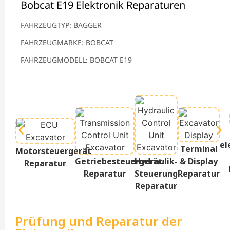
Bobcat E19 Elektronik Reparaturen
FAHRZEUGTYP: BAGGER
FAHRZEUGMARKE: BOBCAT
FAHRZEUGMODELL: BOBCAT E19
el
Terminal
Motorsteuergerät
Getriebesteuergerät
Hydraulik-
& Display
Reparatur
Reparatur
Steuerung
Reparatur
Reparatur
Prüfung und Reparatur der