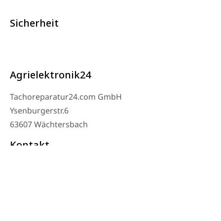
Sicherheit
Agrielektronik24
Tachoreparatur24.com GmbH
Ysenburgerstr.6
63607 Wächtersbach
Kontakt
Werkstatt Telefon: 06053-8097343
Telefon: 0171 – 1694275
Email: info@tachoreparatur24.com
Montag bis Freitag 9-16 Uhr und nach Vereinbarung