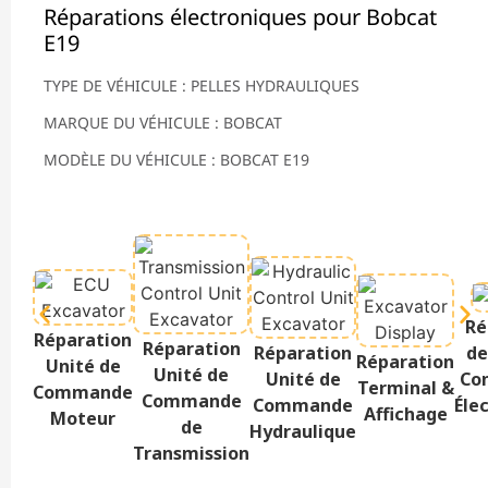
Réparations électroniques pour Bobcat
E19
TYPE DE VÉHICULE : PELLES HYDRAULIQUES
MARQUE DU VÉHICULE : BOBCAT
MODÈLE DU VÉHICULE : BOBCAT E19
Ré
Réparation
Réparation
Réparation
de
Réparation
Unité de
Unité de
Unité de
Co
Terminal &
Commande
Commande
Commande
Éle
Affichage
Moteur
de
Hydraulique
Transmission