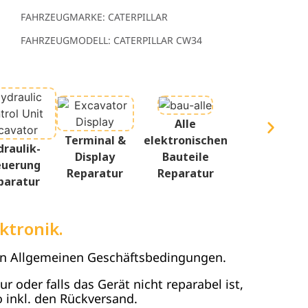
FAHRZEUGMARKE: CATERPILLAR
FAHRZEUGMODELL: CATERPILLAR CW34
Alle
Terminal &
elektronischen
draulik-
Display
Bauteile
euerung
Reparatur
Reparatur
paratur
ktronik.
en Allgemeinen Geschäftsbedingungen.
 oder falls das Gerät nicht reparabel ist,
 inkl. den Rückversand.