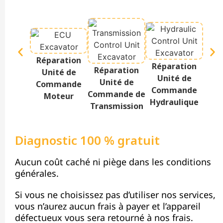
Réparation
Réparation
Rép
Réparation
Unité de
Unité de
Te
Unité de
Commande
Commande
Af
Commande de
Moteur
Hydraulique
Transmission
Diagnostic 100 % gratuit
Aucun coût caché ni piège dans les conditions
générales.
Si vous ne choisissez pas d’utiliser nos services,
vous n’aurez aucun frais à payer et l’appareil
défectueux vous sera retourné à nos frais.