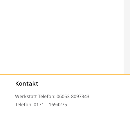
Kontakt
Werkstatt Telefon: 06053-8097343
Telefon: 0171 – 1694275
Email: info@tachoreparatur24.com
nd nach Vereinbarung