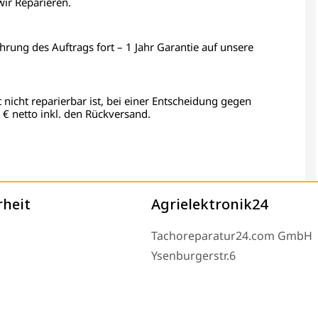
wir Reparieren.
ührung des Auftrags fort – 1 Jahr Garantie auf unsere
t nicht reparierbar ist, bei einer Entscheidung gegen
€ netto inkl. den Rückversand.
rheit
Agrielektronik24
Tachoreparatur24.com GmbH
Ysenburgerstr.6
63607 Wächtersbach
Montag bis Freitag 9-16 Uhr u