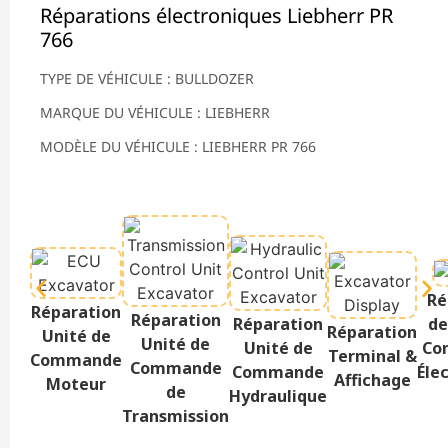
Réparations électroniques Liebherr PR
766
TYPE DE VÉHICULE : BULLDOZER
MARQUE DU VÉHICULE : LIEBHERR
MODÈLE DU VÉHICULE : LIEBHERR PR 766
Ré
Réparation
Réparation
Réparation
de
Réparation
Unité de
Unité de
Unité de
Co
Terminal &
Commande
Commande
Commande
Éle
Affichage
Moteur
de
Hydraulique
Transmission