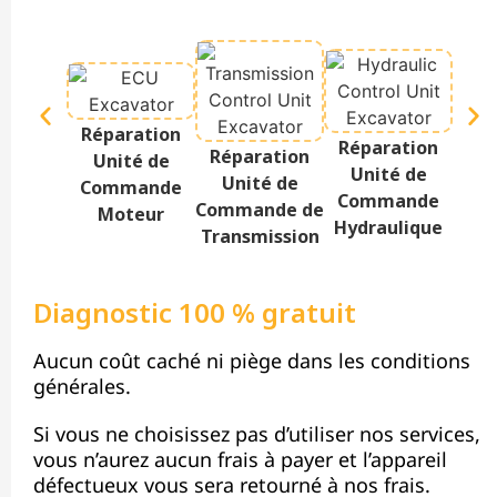
Réparation
Réparation
Rép
Réparation
Unité de
Unité de
Te
Unité de
Commande
Commande
Af
Commande de
Moteur
Hydraulique
Transmission
Diagnostic 100 % gratuit
Aucun coût caché ni piège dans les conditions
générales.
Si vous ne choisissez pas d’utiliser nos services,
vous n’aurez aucun frais à payer et l’appareil
défectueux vous sera retourné à nos frais.