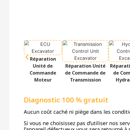
Réparation
Unité de
Réparation Unité
Réparat
Commande
de Commande de
de Co
Moteur
Transmission
Hydra
Diagnostic 100 % gratuit
Aucun coût caché ni piège dans les conditi
Si vous ne choisissez pas d’utiliser nos ser
l’appareil défectueux vous sera retourné à n