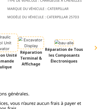
TYPE DE VÉHICULE : CHARGEUSE À CHENILLES
MARQUE DU VÉHICULE : CATERPILLAR
MODÈLE DU VÉHICULE : CATERPILLAR 257D3
Réparation de Tous
Réparation
ion Unité
les Composants
Terminal &
mmande
Électroniques
Affichage
ulique
ons générales.
vices, vous n’aurez aucun frais à payer et
os frais.