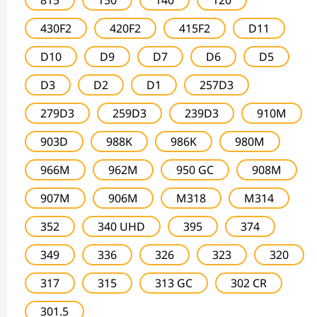
815
150
140
120
430F2
420F2
415F2
D11
D10
D9
D7
D6
D5
D3
D2
D1
257D3
279D3
259D3
239D3
910M
903D
988K
986K
980M
966M
962M
950 GC
908M
907M
906M
M318
M314
352
340 UHD
395
374
349
336
326
323
320
317
315
313 GC
302 CR
301.5