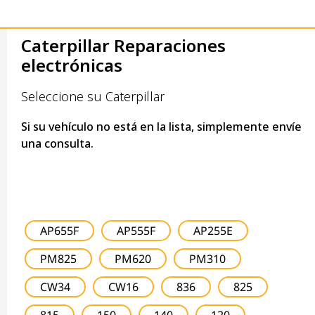
Caterpillar Reparaciones
electrónicas
Seleccione su Caterpillar
Si su vehículo no está en la lista, simplemente envíe
una consulta.
AP655F
AP555F
AP255E
PM825
PM620
PM310
CW34
CW16
836
825