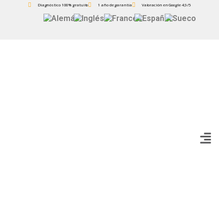
Diagnóstico 100% gratuito
1 año de garantía
Valoración en Google 4,9/5